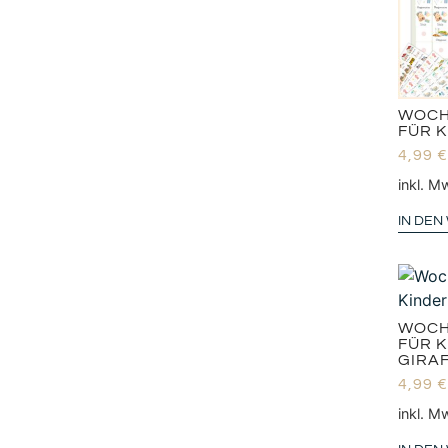
WOCH
FÜR K
4,99
€
inkl. M
IN DE
WOCH
FÜR 
GIRA
4,99
€
inkl. M