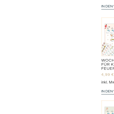
IN DE
WOCH
FÜR 
FEUE
4,99
€
inkl. M
IN DE