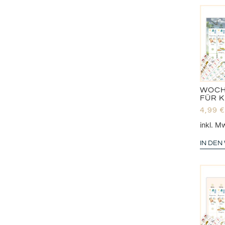
WOCH
FÜR K
4,99
€
inkl. M
IN DE