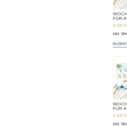
WOCH
FÜR 
4,99
€
inkl. M
IN DE
WOCH
FÜR 
4,99
€
inkl. M