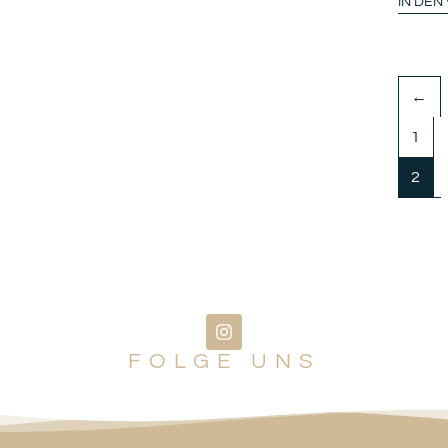
IN DE
←
1
2
FOLGE UNS