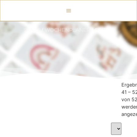
START
/
WOCHENPLANER
/ SEITE 2
Ergebn
41 – 5
von 5
werde
angeze