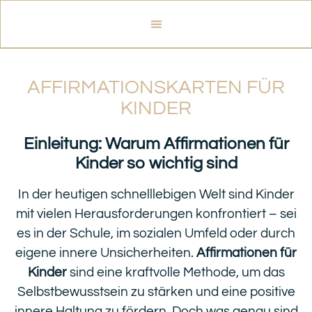
AFFIRMATIONSKARTEN FÜR
KINDER
Einleitung: Warum Affirmationen für
Kinder so wichtig sind
In der heutigen schnelllebigen Welt sind Kinder
mit vielen Herausforderungen konfrontiert – sei
es in der Schule, im sozialen Umfeld oder durch
eigene innere Unsicherheiten.
Affirmationen für
Kinder
sind eine kraftvolle Methode, um das
Selbstbewusstsein zu stärken und eine positive
Zwei Eltern-Kind Yoga Würfel
WOCHENPLANER FÜR KINDER DINOSAURIER
2,99
€
innere Haltung zu fördern. Doch was genau sind