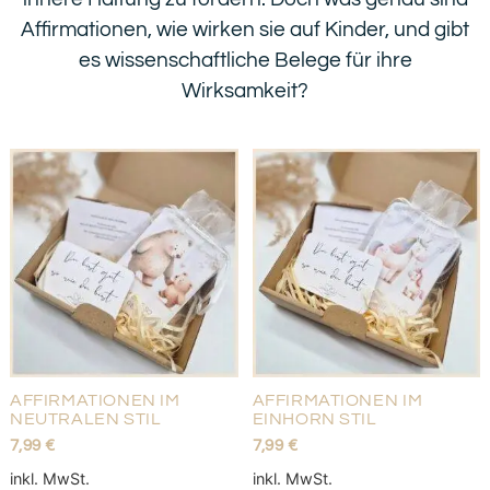
4,99
€
+
HINZUFÜGEN
Affirmationen, wie wirken sie auf Kinder, und gibt
+
HINZUFÜGEN
es wissenschaftliche Belege für ihre
Wirksamkeit?
Wochenplaner für Kinder - Physisch - Dino
8,99
€
+
HINZUFÜGEN
AFFIRMATIONEN IM
AFFIRMATIONEN IM
NEUTRALEN STIL
EINHORN STIL
7,99
€
7,99
€
inkl. MwSt.
inkl. MwSt.