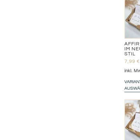
+
HINZUFÜGE
AFFI
IM N
STIL
7,99
€
7,99
€
+
HINZUFÜGE
inkl. M
VARIAN
AUSWÄ