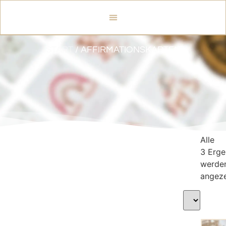
START
/ AFFIRMATIONSKARTEN
Alle
3 Erge
werde
angeze
5,99
€