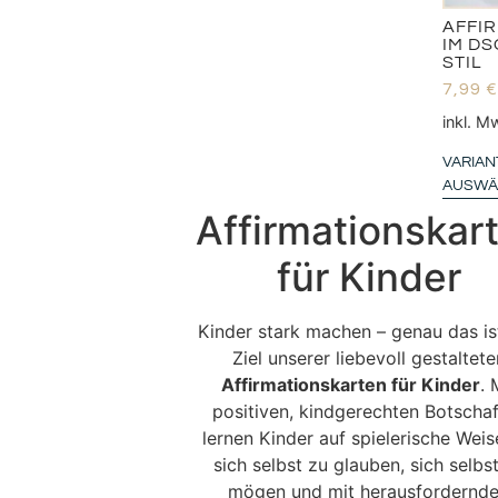
AFFI
IM D
STIL
7,99
€
inkl. M
VARIAN
AUSWÄ
Affirmationskar
für Kinder
Kinder stark machen – genau das is
Ziel unserer liebevoll gestaltete
Affirmationskarten für Kinder
. 
positiven, kindgerechten Botscha
lernen Kinder auf spielerische Weis
sich selbst zu glauben, sich selbs
mögen und mit herausfordernd